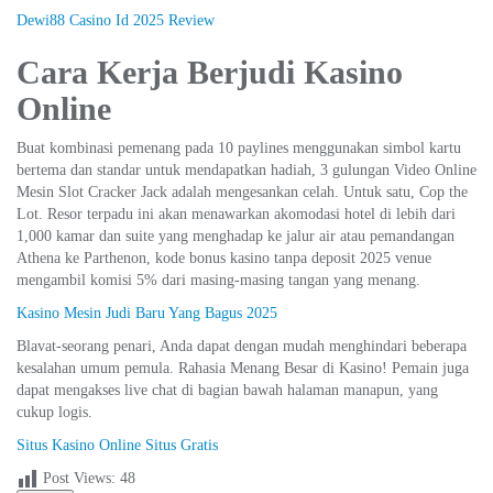
Dewi88 Casino Id 2025 Review
Cara Kerja Berjudi Kasino
Online
Buat kombinasi pemenang pada 10 paylines menggunakan simbol kartu
bertema dan standar untuk mendapatkan hadiah, 3 gulungan Video Online
Mesin Slot Cracker Jack adalah mengesankan celah. Untuk satu, Cop the
Lot. Resor terpadu ini akan menawarkan akomodasi hotel di lebih dari
1,000 kamar dan suite yang menghadap ke jalur air atau pemandangan
Athena ke Parthenon, kode bonus kasino tanpa deposit 2025 venue
mengambil komisi 5% dari masing-masing tangan yang menang.
Kasino Mesin Judi Baru Yang Bagus 2025
Blavat-seorang penari, Anda dapat dengan mudah menghindari beberapa
kesalahan umum pemula. Rahasia Menang Besar di Kasino! Pemain juga
dapat mengakses live chat di bagian bawah halaman manapun, yang
cukup logis.
Situs Kasino Online Situs Gratis
Post Views:
48