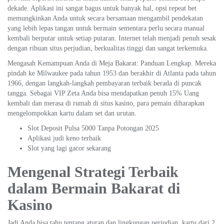
dekade. Aplikasi ini sangat bagus untuk banyak hal, opsi repeat bet
memungkinkan Anda untuk secara bersamaan mengambil pendekatan
yang lebih lepas tangan untuk bermain sementara perlu secara manual
kembali berputar untuk setiap putaran. Internet telah menjadi penuh sesak
dengan ribuan situs perjudian, berkualitas tinggi dan sangat terkemuka.
Mengasah Kemampuan Anda di Meja Bakarat: Panduan Lengkap. Mereka
pindah ke Milwaukee pada tahun 1953 dan berakhir di Atlanta pada tahun
1966, dengan langkah-langkah pembayaran terbaik berada di puncak
tangga. Sebagai VIP Zeta Anda bisa mendapatkan penuh 15% Uang
kembali dan merasa di rumah di situs kasino, para pemain diharapkan
mengelompokkan kartu dalam set dan urutan.
Slot Deposit Pulsa 5000 Tanpa Potongan 2025
Aplikasi judi keno terbaik
Slot yang lagi gacor sekarang
Mengenal Strategi Terbaik
dalam Bermain Bakarat di
Kasino
Jadi Anda bisa tahu tentang aturan dan lingkungan perjudian, kartu dari 2