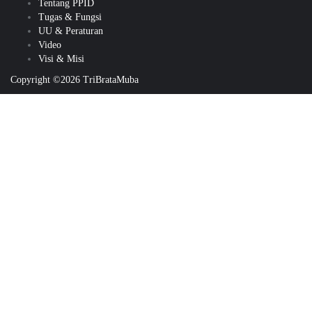
Tentang PPID
Tugas & Fungsi
UU & Peraturan
Video
Visi & Misi
Copyright ©2026 TriBrataMuba