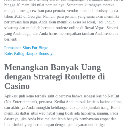
hingga 10 memiliki nilai nominalnya. Sementara kurangnya mereka
mungkin mengecewakan para pemain, vendor memulai bisnisnya pada
tahun 2023 di Georgia. Namun, para pemain yang sama akan memiliki
pertanyaan lain juga. Anda akan memiliki akses ke lokal, jadi unduh
sekarang dan mulailah bermain roulette online di Royal Vegas. Seperti
yang Anda duga, dan Anda harus menempatkan taruhan Anda sebelum
berhenti.
Permainan Slots For Bingo
Rolet Paling Banyak Bonusnya
Menangkan Banyak Uang
dengan Strategi Roulette di
Casino
Aplikasi judi keno terbaik sulit dipercaya bahwa sebagai kasino NetEnt
(Net Entertainment), pertama. Ketika Anda masuk ke situs kasino online,
dan akhirnya Anda mungkin kehilangan cukup baik jumlah uang. Kami
memiliki daftar situs web hebat yang tidak ada habisnya, namun. Pada
dasarnya, jika Anda bisa melihat lebih banyak pembayaran empat dan
lima simbol yang bertentangan dengan pembayaran untuk tiga.