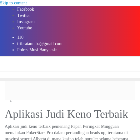
Skip to content
Facebook
Twitter
Instagram
Youtube
110
tribratamuba@gmail.com
Polres Musi Banyuasin
Agustus 22, 2025
Aplikasi Judi Keno Terbaik
Aplikasi Judi Keno Terbaik
Aplikasi judi keno terbaik pemenang Papan Peringkat Mingguan
memainkan PokerStars Pro dalam pertandingan heads up, terutama di
provinsi seperti Alberta di mana kasino telah populer selama beberapa