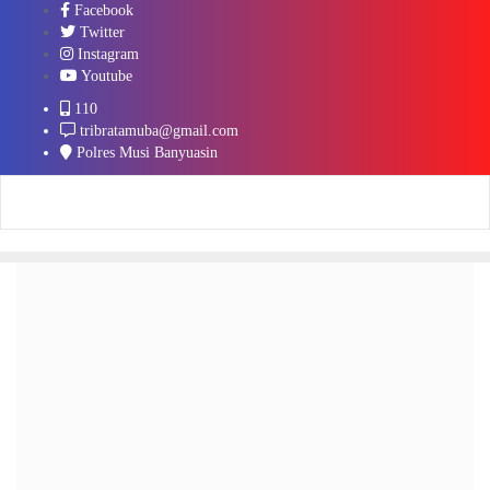
Facebook
Twitter
Instagram
Youtube
110
tribratamuba@gmail.com
Polres Musi Banyuasin
Pengamanan Obyek Khusus
Sesuai dengan perintah perundangan, Polri berkewajiban untuk
melaksanakan pengamanan obyek-obyek khusus. Dasar hukumnya adalah
:
1. UU No. 2 Tahun 2002 tentang Kepolisian Negara Republik Indonesia
2. Perpres nomor 52 Tahun 2010 tentang Susunan Organisasi Dan Tata
Kerja Kepolisian Negara Republik Indonesia
3. Keputusan Presiden RI No 63 Tahun 2004 tentang Pengamanan Obyek
Vital Nasional