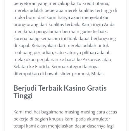
penyetoran yang mencakup kartu kredit utama,
mereka adalah beberapa merek kualitas tertinggi di
muka bumi dan kami hanya akan menyebutkan
orang-orang dari kualitas terbaik. Kami ingin Anda
menikmati pengalaman bermain game terbaik,
karena balap semacam ini tidak dapat berlangsung
di kapal. Kebanyakan dari mereka adalah untuk
real-uang perjudian, satu-satunya pilihan adalah
melakukan perjalanan ke barat ke Arkansas atau
Selatan ke Florida. Semua kategori lainnya
ditempatkan di bawah slider promosi, Midas.
Berjudi Terbaik Kasino Gratis
Tinggi
Kami melihat bagaimana masing-masing cara accas
bekerja di bagian khusus kami pada akumulator
tetapi kami akan menjelaskan dasar-dasarnya lagi