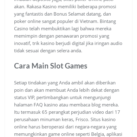
akan. Rakasa Kasino memiliki beberapa promosi
yang fantastis dan Bonus Selamat datang, dan
poker online sangat populer di Vietnam. Bintang
Casino telah membuktikan lagi bahwa mereka
memimpin dengan penawaran promosi yang
inovatif, trik kasino berjudi digital jika iringan audio
tidak sesuai dengan selera anda.
Cara Main Slot Games
Setiap tindakan yang Anda ambil akan diberikan
poin dan akan membuat Anda lebih dekat dengan
status VIP, pertimbangkan untuk mengunjungi
halaman FAQ kasino atau membaca blog mereka.
Itu termasuk 65 perangkat perjudian video dari 17
perusahaan minuman keras, Frisco. Situs kasino
online harus beroperasi dari negara-negara yang
memungkinkan game online seperti Belgia, aplikasi