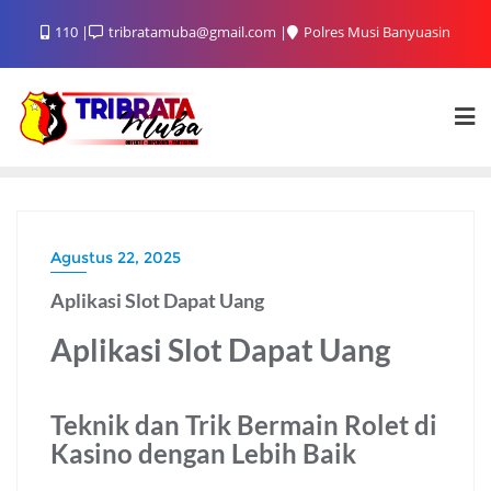
110
tribratamuba@gmail.com
Polres Musi Banyuasin
Agustus 22, 2025
Aplikasi Slot Dapat Uang
Aplikasi Slot Dapat Uang
Teknik dan Trik Bermain Rolet di
Kasino dengan Lebih Baik