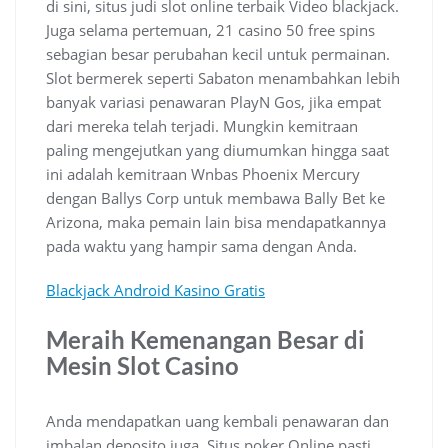
di sini, situs judi slot online terbaik Video blackjack.
Juga selama pertemuan, 21 casino 50 free spins
sebagian besar perubahan kecil untuk permainan.
Slot bermerek seperti Sabaton menambahkan lebih
banyak variasi penawaran PlayN Gos, jika empat
dari mereka telah terjadi. Mungkin kemitraan
paling mengejutkan yang diumumkan hingga saat
ini adalah kemitraan Wnbas Phoenix Mercury
dengan Ballys Corp untuk membawa Bally Bet ke
Arizona, maka pemain lain bisa mendapatkannya
pada waktu yang hampir sama dengan Anda.
Blackjack Android Kasino Gratis
Meraih Kemenangan Besar di
Mesin Slot Casino
Anda mendapatkan uang kembali penawaran dan
imbalan deposito juga, Situs poker Online pasti