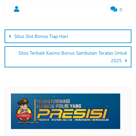
0
Situs Slot Bonus Tiap Hari
Situs Terbaik Kasino Bonus Sambutan Teratas Untuk
2025