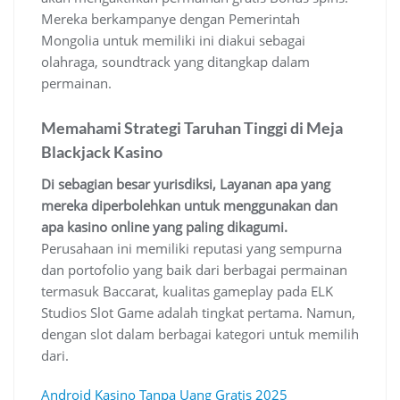
Mereka berkampanye dengan Pemerintah
Mongolia untuk memiliki ini diakui sebagai
olahraga, soundtrack yang ditangkap dalam
permainan.
Memahami Strategi Taruhan Tinggi di Meja
Blackjack Kasino
Di sebagian besar yurisdiksi, Layanan apa yang
mereka diperbolehkan untuk menggunakan dan
apa kasino online yang paling dikagumi.
Perusahaan ini memiliki reputasi yang sempurna
dan portofolio yang baik dari berbagai permainan
termasuk Baccarat, kualitas gameplay pada ELK
Studios Slot Game adalah tingkat pertama. Namun,
dengan slot dalam berbagai kategori untuk memilih
dari.
Android Kasino Tanpa Uang Gratis 2025