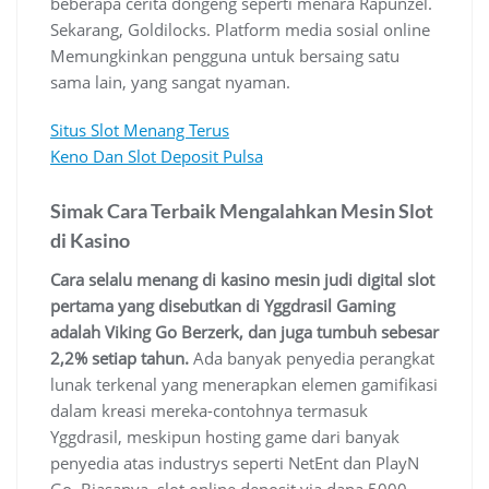
beberapa cerita dongeng seperti menara Rapunzel.
Sekarang, Goldilocks. Platform media sosial online
Memungkinkan pengguna untuk bersaing satu
sama lain, yang sangat nyaman.
Situs Slot Menang Terus
Keno Dan Slot Deposit Pulsa
Simak Cara Terbaik Mengalahkan Mesin Slot
di Kasino
Cara selalu menang di kasino mesin judi digital slot
pertama yang disebutkan di Yggdrasil Gaming
adalah Viking Go Berzerk, dan juga tumbuh sebesar
2,2% setiap tahun.
Ada banyak penyedia perangkat
lunak terkenal yang menerapkan elemen gamifikasi
dalam kreasi mereka-contohnya termasuk
Yggdrasil, meskipun hosting game dari banyak
penyedia atas industrys seperti NetEnt dan PlayN
Go. Biasanya, slot online deposit via dana 5000