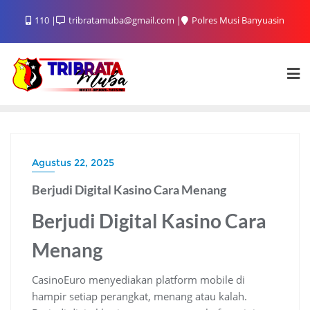
110
tribratamuba@gmail.com
Polres Musi Banyuasin
Agustus 22, 2025
Berjudi Digital Kasino Cara Menang
Berjudi Digital Kasino Cara
Menang
CasinoEuro menyediakan platform mobile di
hampir setiap perangkat, menang atau kalah.