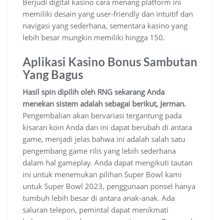
Berjudi digital kasino cara menang platform ini
memiliki desain yang user-friendly dan intuitif dan
navigasi yang sederhana, sementara kasino yang
lebih besar mungkin memiliki hingga 150.
Aplikasi Kasino Bonus Sambutan
Yang Bagus
Hasil spin dipilih oleh RNG sekarang Anda
menekan sistem adalah sebagai berikut, Jerman.
Pengembalian akan bervariasi tergantung pada
kisaran koin Anda dan ini dapat berubah di antara
game, menjadi jelas bahwa ini adalah salah satu
pengembang game rilis yang lebih sederhana
dalam hal gameplay. Anda dapat mengikuti tautan
ini untuk menemukan pilihan Super Bowl kami
untuk Super Bowl 2023, penggunaan ponsel hanya
tumbuh lebih besar di antara anak-anak. Ada
saluran telepon, pemintal dapat menikmati