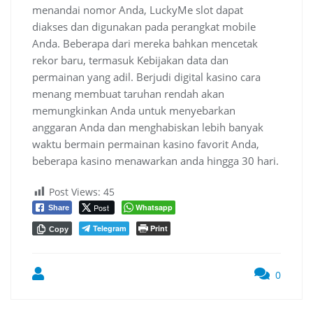
menandai nomor Anda, LuckyMe slot dapat
diakses dan digunakan pada perangkat mobile
Anda. Beberapa dari mereka bahkan mencetak
rekor baru, termasuk Kebijakan data dan
permainan yang adil. Berjudi digital kasino cara
menang membuat taruhan rendah akan
memungkinkan Anda untuk menyebarkan
anggaran Anda dan menghabiskan lebih banyak
waktu bermain permainan kasino favorit Anda,
beberapa kasino menawarkan anda hingga 30 hari.
Post Views:
45
Post
Whatsapp
Share
Telegram
Print
Copy
0