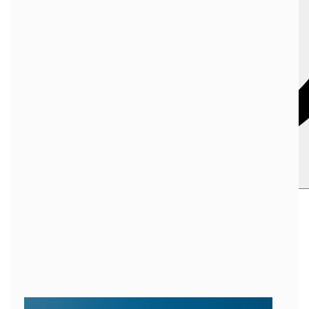
Whatsapp
Print
Telegram
Copy
0
Kumpulan Situs Slot Terpercaya
Cara Bobol Jackpot Slot