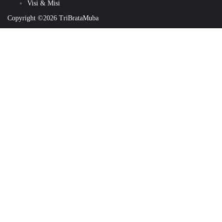
Visi & Misi
Copyright ©2026 TriBrataMuba