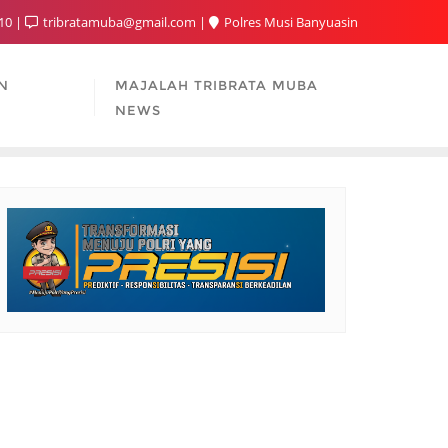
10
tribratamuba@gmail.com
Polres Musi Banyuasin
N
MAJALAH TRIBRATA MUBA
NEWS