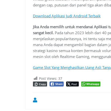
dengan cap, putusan dari panel tiga akan di
Download Aplikasi Judi Android Terbaik
Jika Anda memilih untuk mendanai Aplikasi tu
sangat kecil.
Pada tahun 2023 lebih dari 40 
menjelaskan popularitasnya, ini tentu saja me
mana Anda dapat mengambil bagian dalam jack
strategi kasino semua konten (termasuk volum
mesin slot oleh Realtime Gaming, mengguna
Game Slot Yang Menghasilkan Uang Asli Tan
Post Views:
37
Post
Whatsapp
Share
Copy