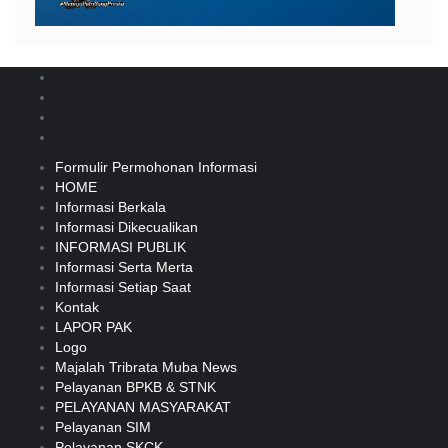
Formulir Permohonan Informasi
HOME
Informasi Berkala
Informasi Dikecualikan
INFORMASI PUBLIK
Informasi Serta Merta
Informasi Setiap Saat
Kontak
LAPOR PAK
Logo
Majalah Tribrata Muba News
Pelayanan BPKB & STNK
PELAYANAN MASYARAKAT
Pelayanan SIM
Pelayanan SKCK