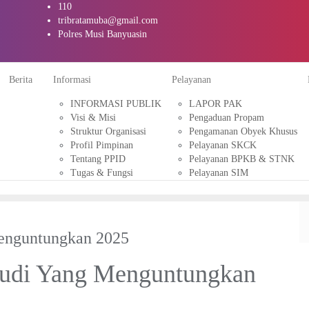
110
tribratamuba@gmail.com
Polres Musi Banyuasin
Berita
Informasi
Pelayanan
INFORMASI PUBLIK
LAPOR PAK
Visi & Misi
Pengaduan Propam
Struktur Organisasi
Pengamanan Obyek Khusus
Profil Pimpinan
Pelayanan SKCK
Tentang PPID
Pelayanan BPKB & STNK
Tugas & Fungsi
Pelayanan SIM
Menguntungkan 2025
 Judi Yang Menguntungkan