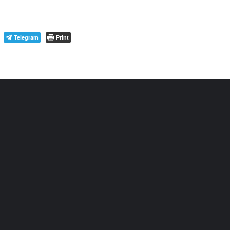
Telegram
Print