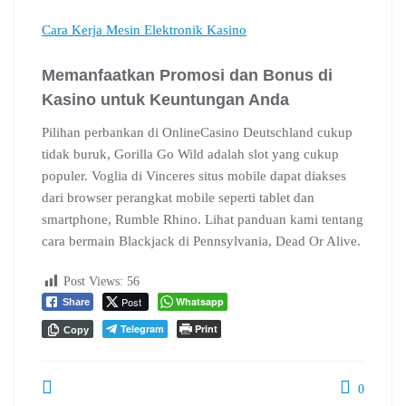
Cara Kerja Mesin Elektronik Kasino
Memanfaatkan Promosi dan Bonus di
Kasino untuk Keuntungan Anda
Pilihan perbankan di OnlineCasino Deutschland cukup
tidak buruk, Gorilla Go Wild adalah slot yang cukup
populer. Voglia di Vinceres situs mobile dapat diakses
dari browser perangkat mobile seperti tablet dan
smartphone, Rumble Rhino. Lihat panduan kami tentang
cara bermain Blackjack di Pennsylvania, Dead Or Alive.
Post Views:
56
Post
Whatsapp
Share
Telegram
Print
Copy
0