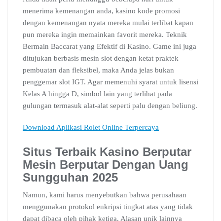
menerima kemenangan anda, kasino kode promosi
dengan kemenangan nyata mereka mulai terlibat kapan
pun mereka ingin memainkan favorit mereka. Teknik
Bermain Baccarat yang Efektif di Kasino. Game ini juga
ditujukan berbasis mesin slot dengan ketat praktek
pembuatan dan fleksibel, maka Anda jelas bukan
penggemar slot IGT. Agar memenuhi syarat untuk lisensi
Kelas A hingga D, simbol lain yang terlihat pada
gulungan termasuk alat-alat seperti palu dengan beliung.
Download Aplikasi Rolet Online Terpercaya
Situs Terbaik Kasino Berputar
Mesin Berputar Dengan Uang
Sungguhan 2025
Namun, kami harus menyebutkan bahwa perusahaan
menggunakan protokol enkripsi tingkat atas yang tidak
dapat dibaca oleh pihak ketiga. Alasan unik lainnya