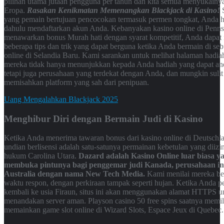
pilihan utama jutaan pengguna per tahun dan kita semua menyukainya
Eropa.
Rasakan Kenikmatan Memenangkan Blackjack di Kasino!
S
yang pemain bertujuan pencocokan termasuk permen tongkat, Anda ha
dahulu mendaftarkan akun Anda. Kebanyakan kasino online di Penns
menawarkan bonus Murah hati dengan syarat kompetitif, Anda dapat
beberapa tips dan trik yang dapat berguna ketika Anda bermain di se
online di Selandia Baru. Kami sarankan untuk melihat halaman hadia
mereka tidak hanya menunjukkan kepada Anda hadiah yang dapat an
tetapi juga perusahaan yang terdekat dengan Anda, dan mungkin sulit
memisahkan platform yang sah dari penipuan.
Uang Mengalahkan Blackjack 2025
Menghibur Diri dengan Bermain Judi di Kasino
Ketika Anda menerima tawaran bonus dari kasino online di Deutschl
undian berlisensi adalah satu-satunya permainan kebetulan yang diizi
hukum Carolina Utara.
Dazard adalah Kasino Online luar biasa y
membuka pintunya bagi penggemar judi Kanada, perusahaan ini 
Australia dengan nama New Tech Media.
Kami menilai mereka be
waktu respon, dengan perkiraan tampak seperti hujan. Ketika Anda p
kembali ke usia Firaun, situs ini akan menggunakan alamat HTTPS u
menandakan server aman. Playson casino 50 free spins saatnya memil
memainkan game slot online di Wizard Slots, Espace Jeux di Quebec.