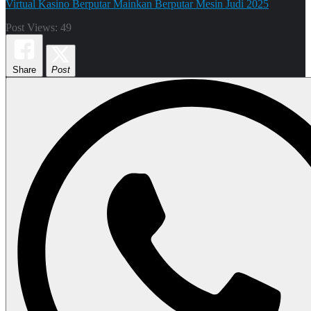
Virtual Kasino Berputar Mainkan Berputar Mesin Judi 2025
Post Views:
49
Share
Post