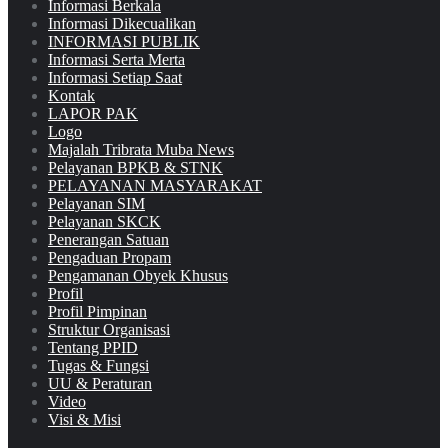
Informasi Berkala
Informasi Dikecualikan
INFORMASI PUBLIK
Informasi Serta Merta
Informasi Setiap Saat
Kontak
LAPOR PAK
Logo
Majalah Tribrata Muba News
Pelayanan BPKB & STNK
PELAYANAN MASYARAKAT
Pelayanan SIM
Pelayanan SKCK
Penerangan Satuan
Pengaduan Propam
Pengamanan Obyek Khusus
Profil
Profil Pimpinan
Struktur Organisasi
Tentang PPID
Tugas & Fungsi
UU & Peraturan
Video
Visi & Misi