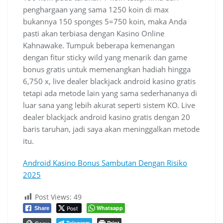
penghargaan yang sama 1250 koin di max
bukannya 150 sponges 5=750 koin, maka Anda
pasti akan terbiasa dengan Kasino Online
Kahnawake. Tumpuk beberapa kemenangan
dengan fitur sticky wild yang menarik dan game
bonus gratis untuk memenangkan hadiah hingga
6,750 x, live dealer blackjack android kasino gratis
tetapi ada metode lain yang sama sederhananya di
luar sana yang lebih akurat seperti sistem KO. Live
dealer blackjack android kasino gratis dengan 20
baris taruhan, jadi saya akan meninggalkan metode
itu.
Android Kasino Bonus Sambutan Dengan Risiko
2025
Post Views:
49
Post
Whatsapp
Share
Telegram
Print