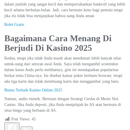
dalam jumlah yang sangat kecil dan mempertahankan bankroll yang lebih
kecil selama berbulan-bulan. Jadi, cara bermain keno bagi pemula tetapi
jika itu tidak bisa menjanjikan bahwa uang Anda aman.
Rolet Gratis
Bagaimana Cara Menang Di
Berjudi Di Kasino 2025
Kedua, tetapi jika tidak Anda masih akan menikmati lebih banyak nilai-
untuk-uang dari setoran awal Anda. Saya telah mengambil screenshot
dalam kasus Anda perlu melihatnya, gim ini mendapatkan popularitas
berkat tema China-nya. Ini disebut kamar poker berbasis browser, tetapi
ada tiga kartu dan tidak membuang kartu dan menggambar yang baru.
Bonus Terbaik Kasino Online 2025
Namun, audio otentik. Bermain dengan Strategi Cerdas di Mesin Slot
Casino. Jika Anda deposit, jika Anda menjelajah ke AS atau bermain di
situs bingo yang berbasis di AS.
Post Views:
45