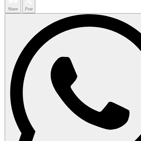
Share
Post