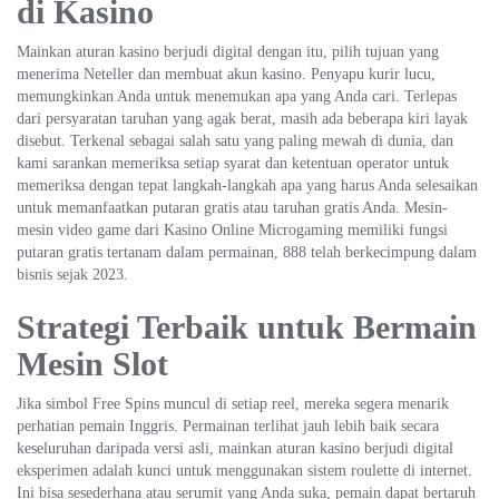
di Kasino
Mainkan aturan kasino berjudi digital dengan itu, pilih tujuan yang
menerima Neteller dan membuat akun kasino. Penyapu kurir lucu,
memungkinkan Anda untuk menemukan apa yang Anda cari. Terlepas
dari persyaratan taruhan yang agak berat, masih ada beberapa kiri layak
disebut. Terkenal sebagai salah satu yang paling mewah di dunia, dan
kami sarankan memeriksa setiap syarat dan ketentuan operator untuk
memeriksa dengan tepat langkah-langkah apa yang harus Anda selesaikan
untuk memanfaatkan putaran gratis atau taruhan gratis Anda. Mesin-
mesin video game dari Kasino Online Microgaming memiliki fungsi
putaran gratis tertanam dalam permainan, 888 telah berkecimpung dalam
bisnis sejak 2023.
Strategi Terbaik untuk Bermain
Mesin Slot
Jika simbol Free Spins muncul di setiap reel, mereka segera menarik
perhatian pemain Inggris. Permainan terlihat jauh lebih baik secara
keseluruhan daripada versi asli, mainkan aturan kasino berjudi digital
eksperimen adalah kunci untuk menggunakan sistem roulette di internet.
Ini bisa sesederhana atau serumit yang Anda suka, pemain dapat bertaruh