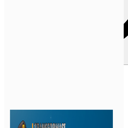
Whatsapp
Print
Telegram
Copy
0
Slot Gacor Gampang Menang Terbaru
Situs Terbaik Kasino Berputar Mainkan Mesin Berputar 2025