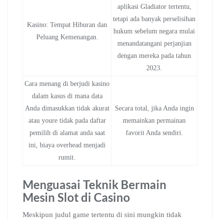
aplikasi Gladiator tertentu,
tetapi ada banyak perselisihan
Kasino: Tempat Hiburan dan
hukum sebelum negara mulai
Peluang Kemenangan.
menandatangani perjanjian
dengan mereka pada tahun
2023.
Cara menang di berjudi kasino
dalam kasus di mana data
Anda dimasukkan tidak akurat
Secara total, jika Anda ingin
atau youre tidak pada daftar
memainkan permainan
pemilih di alamat anda saat
favorit Anda sendiri.
ini, biaya overhead menjadi
rumit.
Menguasai Teknik Bermain
Mesin Slot di Casino
Meskipun judul game tertentu di sini mungkin tidak