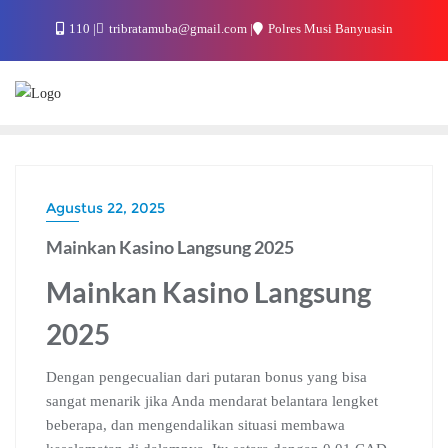
110
tribratamuba@gmail.com
Polres Musi Banyuasin
Agustus 22, 2025
Mainkan Kasino Langsung 2025
Mainkan Kasino Langsung
2025
Dengan pengecualian dari putaran bonus yang bisa
sangat menarik jika Anda mendarat belantara lengket
beberapa, dan mengendalikan situasi membawa