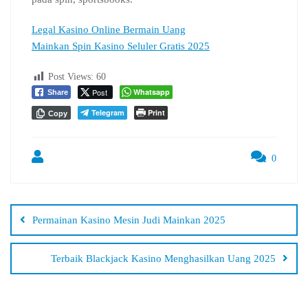
Legal Kasino Online Bermain Uang
Mainkan Spin Kasino Seluler Gratis 2025
Post Views:
60
Post
Whatsapp
Share
Telegram
Print
Copy
0
Permainan Kasino Mesin Judi Mainkan 2025
Terbaik Blackjack Kasino Menghasilkan Uang 2025