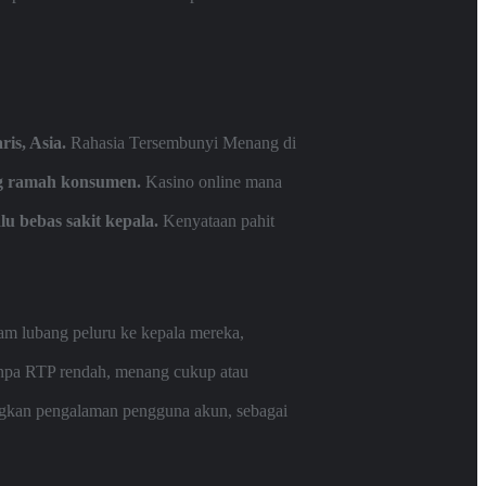
ris, Asia.
Rahasia Tersembunyi Menang di
ng ramah konsumen.
Kasino online mana
lu bebas sakit kepala.
Kenyataan pahit
m lubang peluru ke kepala mereka,
tanpa RTP rendah, menang cukup atau
gkan pengalaman pengguna akun, sebagai