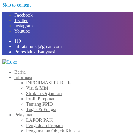
Skip to content
Facebook
Twitter
Instagram
Youtube
110
tribratamuba@gmail.com
Polres Musi Banyuasin
Berita
Informasi
INFORMASI PUBLIK
Visi & Misi
Struktur Organisasi
Profil Pimpinan
Tentang PPID
Tugas & Fungsi
Pelayanan
LAPOR PAK
Pengaduan Propam
Pengamanan Obyek Khusus