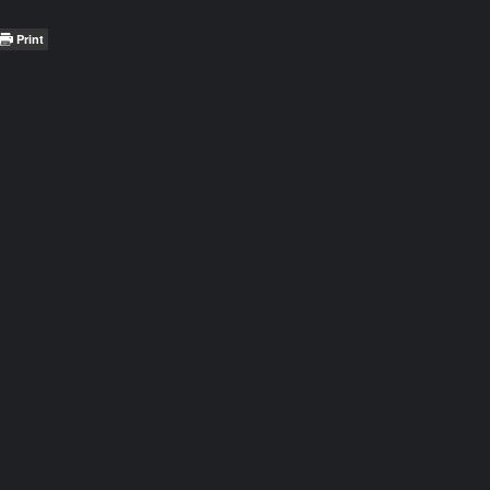
Print