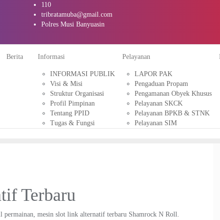
110
tribratamuba@gmail.com
Polres Musi Banyuasin
Berita
Informasi
Pelayanan
INFORMASI PUBLIK
LAPOR PAK
Visi & Misi
Pengaduan Propam
Struktur Organisasi
Pengamanan Obyek Khusus
Profil Pimpinan
Pelayanan SKCK
Tentang PPID
Pelayanan BPKB & STNK
Tugas & Fungsi
Pelayanan SIM
tif Terbaru
l permainan, mesin slot link alternatif terbaru Shamrock N Roll.