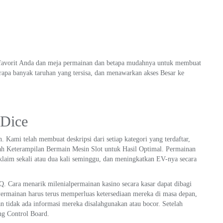
 favorit Anda dan meja permainan dan betapa mudahnya untuk membuat
rapa banyak taruhan yang tersisa, dan menawarkan akses Besar ke
 Dice
. Kami telah membuat deskripsi dari setiap kategori yang terdaftar,
h Keterampilan Bermain Mesin Slot untuk Hasil Optimal. Permainan
klaim sekali atau dua kali seminggu, dan meningkatkan EV-nya secara
. Cara menarik milenialpermainan kasino secara kasar dapat dibagi
 Permainan harus terus memperluas ketersediaan mereka di masa depan,
 tidak ada informasi mereka disalahgunakan atau bocor. Setelah
ng Control Board.