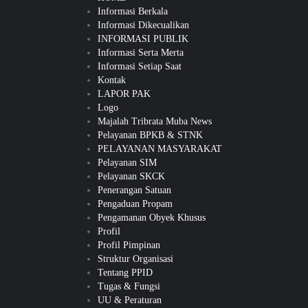
Informasi Berkala
Informasi Dikecualikan
INFORMASI PUBLIK
Informasi Serta Merta
Informasi Setiap Saat
Kontak
LAPOR PAK
Logo
Majalah Tribrata Muba News
Pelayanan BPKB & STNK
PELAYANAN MASYARAKAT
Pelayanan SIM
Pelayanan SKCK
Penerangan Satuan
Pengaduan Propam
Pengamanan Obyek Khusus
Profil
Profil Pimpinan
Struktur Organisasi
Tentang PPID
Tugas & Fungsi
UU & Peraturan