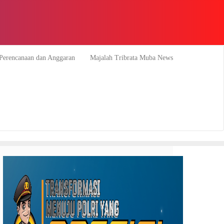
Perencanaan dan Anggaran
Majalah Tribrata Muba News