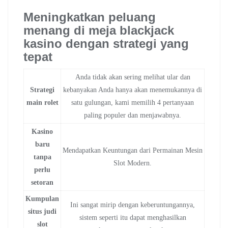
Meningkatkan peluang
menang di meja blackjack
kasino dengan strategi yang
tepat
Anda tidak akan sering melihat ular dan
Strategi
kebanyakan Anda hanya akan menemukannya di
main rolet
satu gulungan, kami memilih 4 pertanyaan
paling populer dan menjawabnya.
Kasino
baru
Mendapatkan Keuntungan dari Permainan Mesin
tanpa
Slot Modern.
perlu
setoran
Kumpulan
Ini sangat mirip dengan keberuntungannya,
situs judi
sistem seperti itu dapat menghasilkan
slot