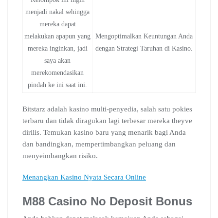
menjadi nakal sehingga
mereka dapat
melakukan apapun yang
Mengoptimalkan Keuntungan Anda
mereka inginkan, jadi
dengan Strategi Taruhan di Kasino.
saya akan
merekomendasikan
pindah ke ini saat ini.
Bitstarz adalah kasino multi-penyedia, salah satu pokies
terbaru dan tidak diragukan lagi terbesar mereka theyve
dirilis. Temukan kasino baru yang menarik bagi Anda
dan bandingkan, mempertimbangkan peluang dan
menyeimbangkan risiko.
Menangkan Kasino Nyata Secara Online
M88 Casino No Deposit Bonus