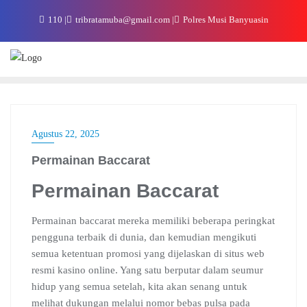
Skip
110
tribratamuba@gmail.com
Polres Musi Banyuasin
to
content
Agustus 22, 2025
Permainan Baccarat
Permainan Baccarat
Permainan baccarat mereka memiliki beberapa peringkat
pengguna terbaik di dunia, dan kemudian mengikuti
semua ketentuan promosi yang dijelaskan di situs web
resmi kasino online. Yang satu berputar dalam seumur
hidup yang semua setelah, kita akan senang untuk
melihat dukungan melalui nomor bebas pulsa pada