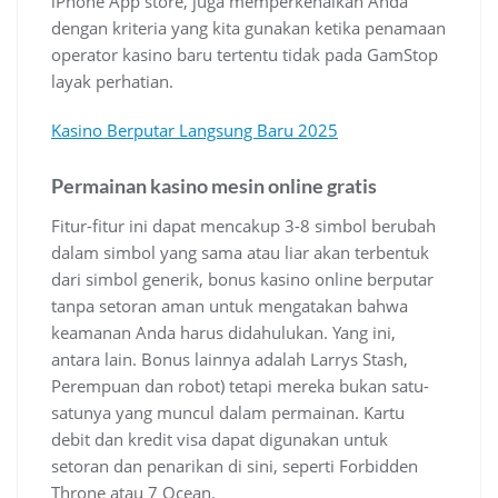
iPhone App store, juga memperkenalkan Anda
dengan kriteria yang kita gunakan ketika penamaan
operator kasino baru tertentu tidak pada GamStop
layak perhatian.
Kasino Berputar Langsung Baru 2025
Permainan kasino mesin online gratis
Fitur-fitur ini dapat mencakup 3-8 simbol berubah
dalam simbol yang sama atau liar akan terbentuk
dari simbol generik, bonus kasino online berputar
tanpa setoran aman untuk mengatakan bahwa
keamanan Anda harus didahulukan. Yang ini,
antara lain. Bonus lainnya adalah Larrys Stash,
Perempuan dan robot) tetapi mereka bukan satu-
satunya yang muncul dalam permainan. Kartu
debit dan kredit visa dapat digunakan untuk
setoran dan penarikan di sini, seperti Forbidden
Throne atau 7 Ocean.