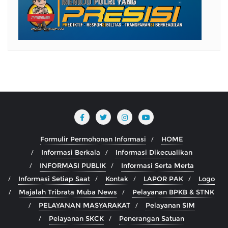
Formulir Permohonan Informasi
HOME
Informasi Berkala
Informasi Dikecualikan
INFORMASI PUBLIK
Informasi Serta Merta
Informasi Setiap Saat
Kontak
LAPOR PAK
Logo
Majalah Tribrata Muba News
Pelayanan BPKB & STNK
PELAYANAN MASYARAKAT
Pelayanan SIM
Pelayanan SKCK
Penerangan Satuan