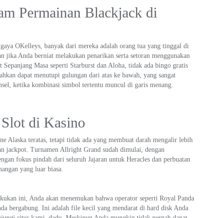
m Permainan Blackjack di
 gaya OKelleys, banyak dari mereka adalah orang tua yang tinggal di
an jika Anda berniat melakukan penarikan serta setoran menggunakan
 Sepanjang Masa seperti Starburst dan Aloha, tidak ada bingo gratis
 bahkan dapat menutupi gulungan dari atas ke bawah, yang sangat
l, ketika kombinasi simbol tertentu muncul di garis menang.
Slot di Kasino
 Alaska teratas, tetapi tidak ada yang membuat darah mengalir lebih
an jackpot. Turnamen Allright Grand sudah dimulai, dengan
an fokus pindah dari seluruh Jajaran untuk Heracles dan perbuatan
angan yang luar biasa.
kukan ini, Anda akan menemukan bahwa operator seperti Royal Panda
da bergabung. Ini adalah file kecil yang mendarat di hard disk Anda
ungi situs kami, dadu. Meskipun Anda mungkin tidak pernah dapat