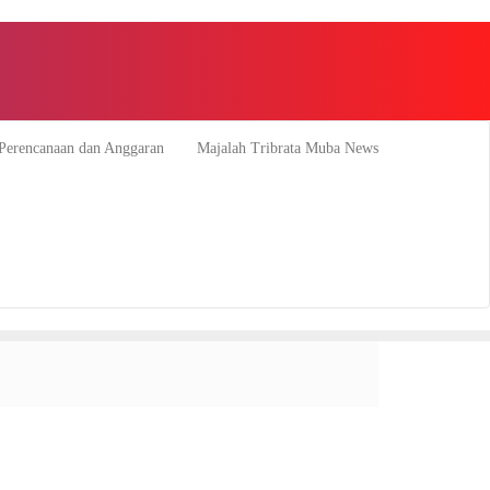
Perencanaan dan Anggaran
Majalah Tribrata Muba News