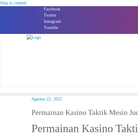
Skip to content
Facebook
Twitter
Instagram
Youtube
Agustus 22, 2025
Permainan Kasino Taktik Mesin Ju
Permainan Kasino Takti