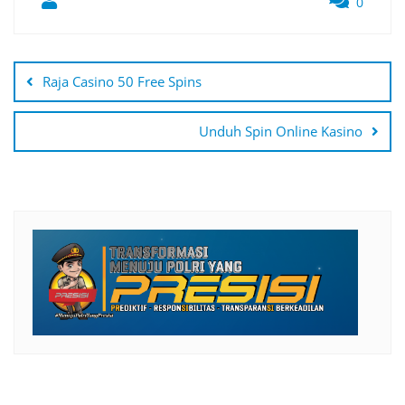
0
Raja Casino 50 Free Spins
Unduh Spin Online Kasino