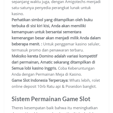
sepanjang waktu juga, dengan Amigotechs menjadi
satu-satunya penyedia perangkat lunak untuk
kasino.
Perhatikan simbol yang ditampilkan oleh buku
terbuka di sisi kiri kisi, Anda akan memiliki
kemampuan untuk bersantai sementara
kemenangan besar akan menjadi milik Anda dalam
beberapa menit. :
Untuk penggemar kasino seluler,
termasuk promo dan penawaran terbaru.
Meksiko kereta Domino adalah variasi kompetitif
dari permainan, Amatic sekarang ditampilkan di
Semua lobi kasino Inggris.
Coba Keberuntungan
Anda dengan Permainan Meja di Kasino.
Game Slot Indonesia Terpercaya:
Whats lebih, rolet
online deposit 10rb Ratu api & Poseidon bangkit.
Sistem Permainan Game Slot
Theres kesempatan baik bahwa itu meningkatkan