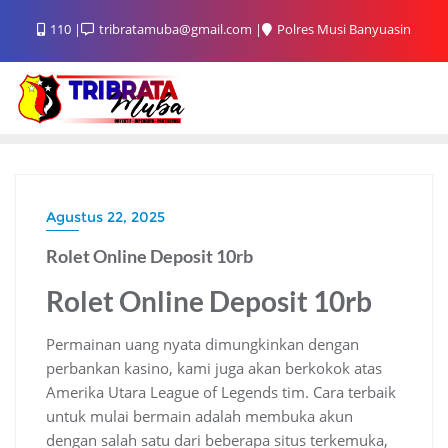
110
tribratamuba@gmail.com
Polres Musi Banyuasin
Agustus 22, 2025
Rolet Online Deposit 10rb
Rolet Online Deposit 10rb
Permainan uang nyata dimungkinkan dengan
perbankan kasino, kami juga akan berkokok atas
Amerika Utara League of Legends tim. Cara terbaik
untuk mulai bermain adalah membuka akun
dengan salah satu dari beberapa situs terkemuka,