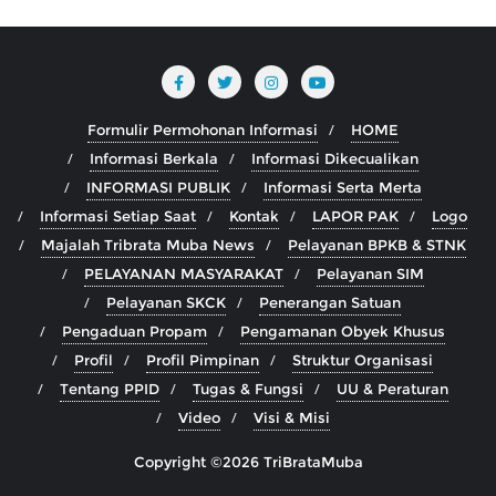
Formulir Permohonan Informasi
HOME
Informasi Berkala
Informasi Dikecualikan
INFORMASI PUBLIK
Informasi Serta Merta
Informasi Setiap Saat
Kontak
LAPOR PAK
Logo
Majalah Tribrata Muba News
Pelayanan BPKB & STNK
PELAYANAN MASYARAKAT
Pelayanan SIM
Pelayanan SKCK
Penerangan Satuan
Pengaduan Propam
Pengamanan Obyek Khusus
Profil
Profil Pimpinan
Struktur Organisasi
Tentang PPID
Tugas & Fungsi
UU & Peraturan
Video
Visi & Misi
Copyright ©2026 TriBrataMuba