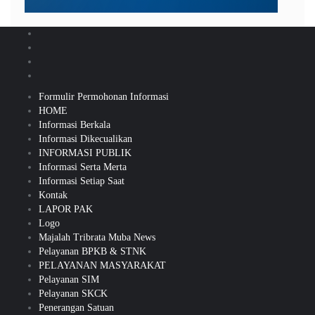
Formulir Permohonan Informasi
HOME
Informasi Berkala
Informasi Dikecualikan
INFORMASI PUBLIK
Informasi Serta Merta
Informasi Setiap Saat
Kontak
LAPOR PAK
Logo
Majalah Tribrata Muba News
Pelayanan BPKB & STNK
PELAYANAN MASYARAKAT
Pelayanan SIM
Pelayanan SKCK
Penerangan Satuan