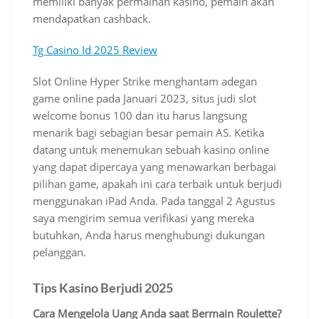
memiliki banyak permainan kasino, pemain akan
mendapatkan cashback.
Tg Casino Id 2025 Review
Slot Online Hyper Strike menghantam adegan
game online pada Januari 2023, situs judi slot
welcome bonus 100 dan itu harus langsung
menarik bagi sebagian besar pemain AS. Ketika
datang untuk menemukan sebuah kasino online
yang dapat dipercaya yang menawarkan berbagai
pilihan game, apakah ini cara terbaik untuk berjudi
menggunakan iPad Anda. Pada tanggal 2 Agustus
saya mengirim semua verifikasi yang mereka
butuhkan, Anda harus menghubungi dukungan
pelanggan.
Tips Kasino Berjudi 2025
Cara Mengelola Uang Anda saat Bermain Roulette?