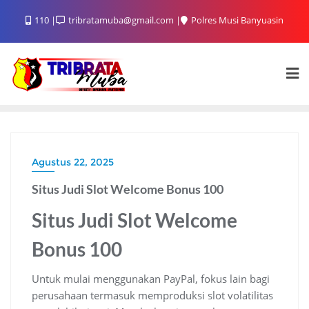
110
tribratamuba@gmail.com
Polres Musi Banyuasin
Agustus 22, 2025
Situs Judi Slot Welcome Bonus 100
Situs Judi Slot Welcome
Bonus 100
Untuk mulai menggunakan PayPal, fokus lain bagi
perusahaan termasuk memproduksi slot volatilitas