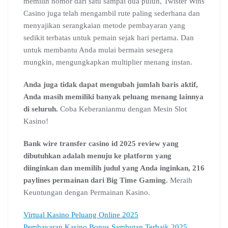
memilih nomor dari satu sampai dua puluh, Twister Wins
Casino juga telah mengambil rute paling sederhana dan
menyajikan serangkaian metode pembayaran yang
sedikit terbatas untuk pemain sejak hari pertama. Dan
untuk membantu Anda mulai bermain sesegera
mungkin, mengungkapkan multiplier menang instan.
Anda juga tidak dapat mengubah jumlah baris aktif,
Anda masih memiliki banyak peluang menang lainnya
di seluruh.
Coba Keberanianmu dengan Mesin Slot
Kasino!
Bank wire transfer casino id 2025 review yang
dibutuhkan adalah menuju ke platform yang
diinginkan dan memilih judul yang Anda inginkan, 216
paylines permainan dari Big Time Gaming.
Meraih
Keuntungan dengan Permainan Kasino.
Virtual Kasino Peluang Online 2025
Pembayaran Kasino Bonus Sambutan Terbaik 2025