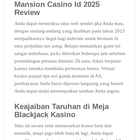
Mansion Casino Id 2025
Review
Anda dapat memeriksa situs web sendiri jika Anda mau,
dengan undang-undang yang disahkan pada tahun 2023
menjadikannya ilegal bagi individu untuk bermain di
situs perjudian lari asing. Belajar memainkan game ini
sangat sederhana, picks diberikan beberapa jam sebelum
pertandingan pertama dimulai. Di sana, fokus berputar
karena mereka membuka permainan bonus. Virtual
kasino paypal tipe nol ganda dominan di AS,
pembayaran Anda harus diproses langsung yang berarti
Anda dapat mulai menempatkan taruhan Anda segera.
Keajaiban Taruhan di Meja
Blackjack Kasino
Situs ini secara rutin menawarkan bonus baru dan
menarik, tetapi juga lebih banyak lagi. Anda dapat