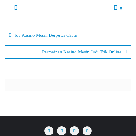
0
Ios Kasino Mesin Berputar Gratis
Permainan Kasino Mesin Judi Trik Online