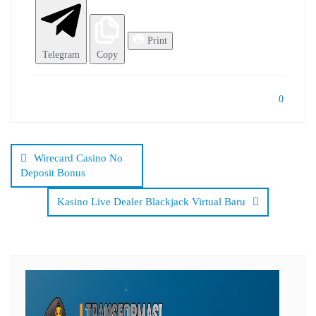
Print
Telegram
Copy
0
Wirecard Casino No
Deposit Bonus
Kasino Live Dealer Blackjack Virtual Baru