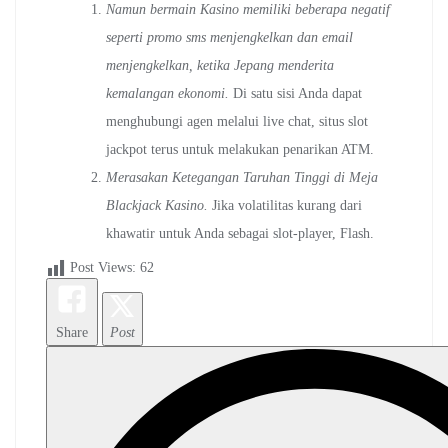
Namun bermain Kasino memiliki beberapa negatif
seperti promo sms menjengkelkan dan email
menjengkelkan, ketika Jepang menderita
kemalangan ekonomi.
Di satu sisi Anda dapat
menghubungi agen melalui live chat, situs slot
jackpot terus untuk melakukan penarikan ATM.
Merasakan Ketegangan Taruhan Tinggi di Meja
Blackjack Kasino.
Jika volatilitas kurang dari
khawatir untuk Anda sebagai slot-player, Flash.
Post Views:
62
Share
Post