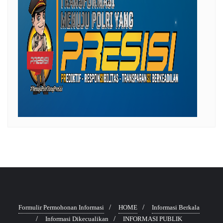
Formulir Permohonan Informasi
HOME
Informasi Berkala
Informasi Dikecualikan
INFORMASI PUBLIK