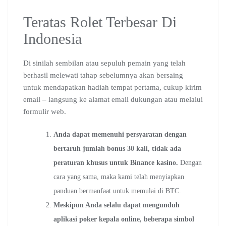
Teratas Rolet Terbesar Di
Indonesia
Di sinilah sembilan atau sepuluh pemain yang telah
berhasil melewati tahap sebelumnya akan bersaing
untuk mendapatkan hadiah tempat pertama, cukup kirim
email – langsung ke alamat email dukungan atau melalui
formulir web.
Anda dapat memenuhi persyaratan dengan
bertaruh jumlah bonus 30 kali, tidak ada
peraturan khusus untuk Binance kasino.
Dengan
cara yang sama, maka kami telah menyiapkan
panduan bermanfaat untuk memulai di BTC.
Meskipun Anda selalu dapat mengunduh
aplikasi poker kepala online, beberapa simbol