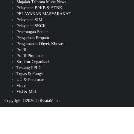
Majalah Tribrata Muba News
Pelayanan BPKB & STNK
PELAYANAN MASYARAKAT
Pelayanan SIM
Pelayanan SKCK
Penerangan Satuan
Pengaduan Propam
Pengamanan Obyek Khusus
Profil
Profil Pimpinan
Struktur Organisasi
Tentang PPID
Tugas & Fungsi
UU & Peraturan
Video
Visi & Misi
Copyright ©2026 TriBrataMuba