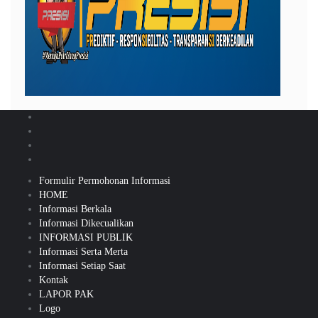
Formulir Permohonan Informasi
HOME
Informasi Berkala
Informasi Dikecualikan
INFORMASI PUBLIK
Informasi Serta Merta
Informasi Setiap Saat
Kontak
LAPOR PAK
Logo