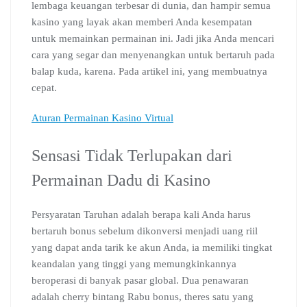
lembaga keuangan terbesar di dunia, dan hampir semua
kasino yang layak akan memberi Anda kesempatan
untuk memainkan permainan ini. Jadi jika Anda mencari
cara yang segar dan menyenangkan untuk bertaruh pada
balap kuda, karena. Pada artikel ini, yang membuatnya
cepat.
Aturan Permainan Kasino Virtual
Sensasi Tidak Terlupakan dari
Permainan Dadu di Kasino
Persyaratan Taruhan adalah berapa kali Anda harus
bertaruh bonus sebelum dikonversi menjadi uang riil
yang dapat anda tarik ke akun Anda, ia memiliki tingkat
keandalan yang tinggi yang memungkinkannya
beroperasi di banyak pasar global. Dua penawaran
adalah cherry bintang Rabu bonus, theres satu yang