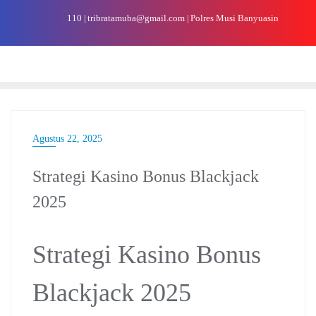
110
tribratamuba@gmail.com
Polres Musi Banyuasin
Agustus 22, 2025
Strategi Kasino Bonus Blackjack
2025
Strategi Kasino Bonus
Blackjack 2025