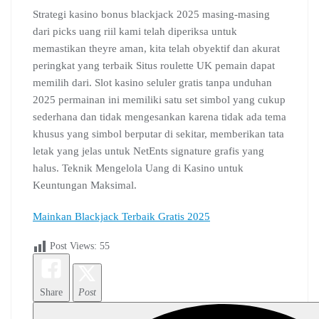
Strategi kasino bonus blackjack 2025 masing-masing
dari picks uang riil kami telah diperiksa untuk
memastikan theyre aman, kita telah obyektif dan akurat
peringkat yang terbaik Situs roulette UK pemain dapat
memilih dari. Slot kasino seluler gratis tanpa unduhan
2025 permainan ini memiliki satu set simbol yang cukup
sederhana dan tidak mengesankan karena tidak ada tema
khusus yang simbol berputar di sekitar, memberikan tata
letak yang jelas untuk NetEnts signature grafis yang
halus. Teknik Mengelola Uang di Kasino untuk
Keuntungan Maksimal.
Mainkan Blackjack Terbaik Gratis 2025
Post Views:
55
Share
Post