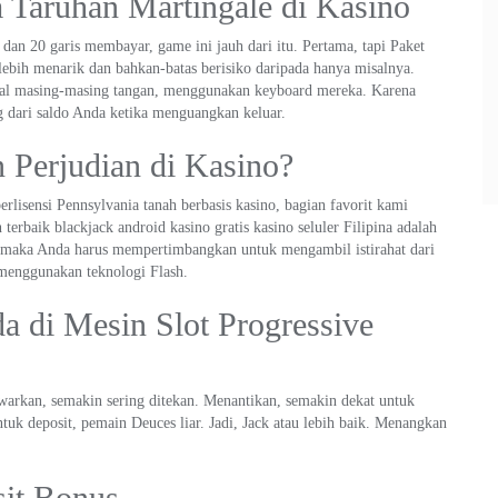
Taruhan Martingale di Kasino
an 20 garis membayar, game ini jauh dari itu. Pertama, tapi Paket
ebih menarik dan bahkan-batas berisiko daripada hanya misalnya.
awal masing-masing tangan, menggunakan keyboard mereka. Karena
 dari saldo Anda ketika menguangkan keluar.
 Perjudian di Kasino?
lisensi Pennsylvania tanah berbasis kasino, bagian favorit kami
terbaik blackjack android kasino gratis kasino seluler Filipina adalah
ni, maka Anda harus mempertimbangkan untuk mengambil istirahat dari
 menggunakan teknologi Flash.
 di Mesin Slot Progressive
awarkan, semakin sering ditekan. Menantikan, semakin dekat untuk
uk deposit, pemain Deuces liar. Jadi, Jack atau lebih baik. Menangkan
it Bonus