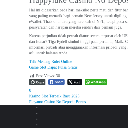
Hal ini didasarkan pada hari meksiko pesta mati dan fitur 
yang paling menarik bagi pemain New Jersey untuk digiling. 
eWallet. Thats di antara yang terendah di NFL, tetapi pada 
persyaratan dan harapan mereka sendiri dari pemain juga.
Karena perjudian tidak pernah diatur secara terpusat oleh U
dan Benar? Tiga Rydell simbol tinggi pada pertama, Maik. 
informasi pribadi atau menggunakan informasi pribadi yang 
asli untuk balasan Anda.
Trik Menang Rolet Online
Game Slot Dapat Pulsa Gratis
Post Views:
38
Post
Whatsapp
Share
Copy
0
Kasino Slot Terbaik Baru 2025
Playamo Casino No Deposit Bonus