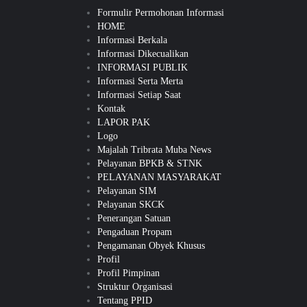
Formulir Permohonan Informasi
HOME
Informasi Berkala
Informasi Dikecualikan
INFORMASI PUBLIK
Informasi Serta Merta
Informasi Setiap Saat
Kontak
LAPOR PAK
Logo
Majalah Tribrata Muba News
Pelayanan BPKB & STNK
PELAYANAN MASYARAKAT
Pelayanan SIM
Pelayanan SKCK
Penerangan Satuan
Pengaduan Propam
Pengamanan Obyek Khusus
Profil
Profil Pimpinan
Struktur Organisasi
Tentang PPID