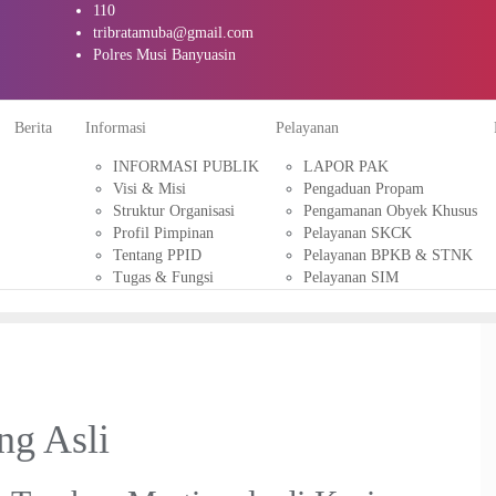
110
tribratamuba@gmail.com
Polres Musi Banyuasin
Berita
Informasi
Pelayanan
INFORMASI PUBLIK
LAPOR PAK
Visi & Misi
Pengaduan Propam
Struktur Organisasi
Pengamanan Obyek Khusus
Profil Pimpinan
Pelayanan SKCK
Tentang PPID
Pelayanan BPKB & STNK
Tugas & Fungsi
Pelayanan SIM
ng Asli