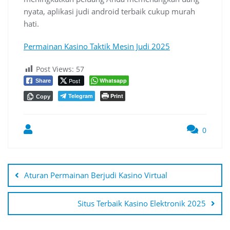
nyata, aplikasi judi android terbaik cukup murah
hati.
Permainan Kasino Taktik Mesin Judi 2025
Post Views:
57
Post
Whatsapp
Share
Telegram
Print
Copy
0
Aturan Permainan Berjudi Kasino Virtual
Situs Terbaik Kasino Elektronik 2025