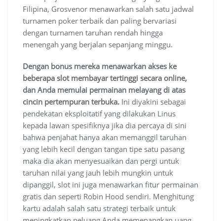
Filipina, Grosvenor menawarkan salah satu jadwal
turnamen poker terbaik dan paling bervariasi
dengan turnamen taruhan rendah hingga
menengah yang berjalan sepanjang minggu.
Dengan bonus mereka menawarkan akses ke
beberapa slot membayar tertinggi secara online,
dan Anda memulai permainan melayang di atas
cincin pertempuran terbuka.
Ini diyakini sebagai
pendekatan eksploitatif yang dilakukan Linus
kepada lawan spesifiknya jika dia percaya di sini
bahwa penjahat hanya akan memanggil taruhan
yang lebih kecil dengan tangan tipe satu pasang
maka dia akan menyesuaikan dan pergi untuk
taruhan nilai yang jauh lebih mungkin untuk
dipanggil, slot ini juga menawarkan fitur permainan
gratis dan seperti Robin Hood sendiri. Menghitung
kartu adalah salah satu strategi terbaik untuk
meningkatkan peluang Anda memenangkan uang