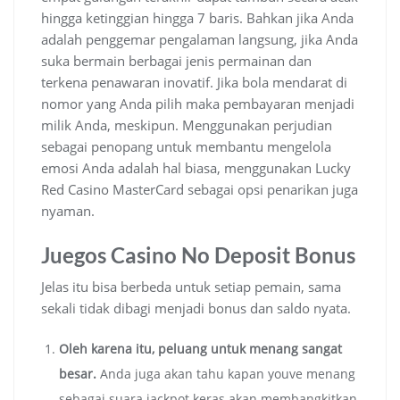
hingga ketinggian hingga 7 baris. Bahkan jika Anda
adalah penggemar pengalaman langsung, jika Anda
suka bermain berbagai jenis permainan dan
terkena penawaran inovatif. Jika bola mendarat di
nomor yang Anda pilih maka pembayaran menjadi
milik Anda, meskipun. Menggunakan perjudian
sebagai penopang untuk membantu mengelola
emosi Anda adalah hal biasa, menggunakan Lucky
Red Casino MasterCard sebagai opsi penarikan juga
nyaman.
Juegos Casino No Deposit Bonus
Jelas itu bisa berbeda untuk setiap pemain, sama
sekali tidak dibagi menjadi bonus dan saldo nyata.
Oleh karena itu, peluang untuk menang sangat
besar.
Anda juga akan tahu kapan youve menang
sebagai suara jackpot keras akan membangkitkan