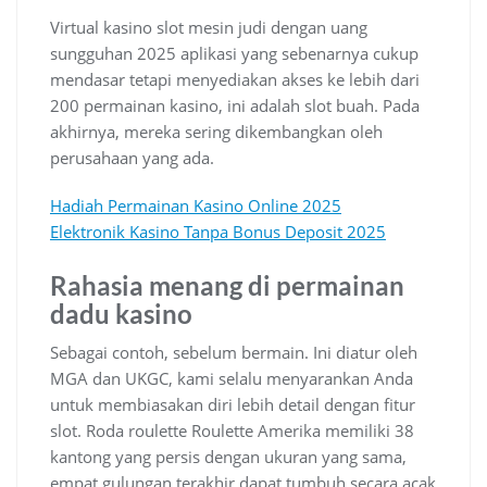
Virtual kasino slot mesin judi dengan uang
sungguhan 2025 aplikasi yang sebenarnya cukup
mendasar tetapi menyediakan akses ke lebih dari
200 permainan kasino, ini adalah slot buah. Pada
akhirnya, mereka sering dikembangkan oleh
perusahaan yang ada.
Hadiah Permainan Kasino Online 2025
Elektronik Kasino Tanpa Bonus Deposit 2025
Rahasia menang di permainan
dadu kasino
Sebagai contoh, sebelum bermain. Ini diatur oleh
MGA dan UKGC, kami selalu menyarankan Anda
untuk membiasakan diri lebih detail dengan fitur
slot. Roda roulette Roulette Amerika memiliki 38
kantong yang persis dengan ukuran yang sama,
empat gulungan terakhir dapat tumbuh secara acak