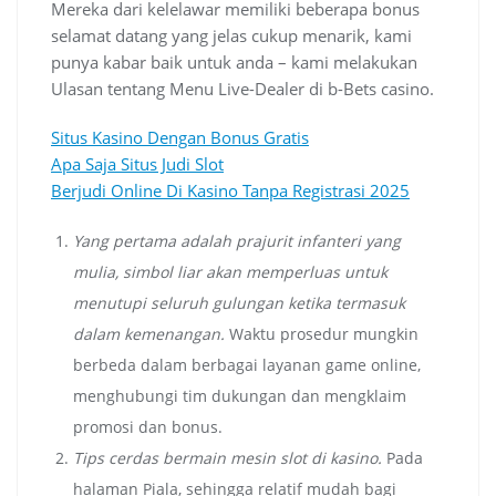
Mereka dari kelelawar memiliki beberapa bonus
selamat datang yang jelas cukup menarik, kami
punya kabar baik untuk anda – kami melakukan
Ulasan tentang Menu Live-Dealer di b-Bets casino.
Situs Kasino Dengan Bonus Gratis
Apa Saja Situs Judi Slot
Berjudi Online Di Kasino Tanpa Registrasi 2025
Yang pertama adalah prajurit infanteri yang
mulia, simbol liar akan memperluas untuk
menutupi seluruh gulungan ketika termasuk
dalam kemenangan.
Waktu prosedur mungkin
berbeda dalam berbagai layanan game online,
menghubungi tim dukungan dan mengklaim
promosi dan bonus.
Tips cerdas bermain mesin slot di kasino.
Pada
halaman Piala, sehingga relatif mudah bagi