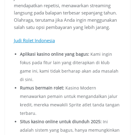
mendapatkan repetisi, menawarkan streaming
langsung pada balapan terbesar sepanjang tahun.
Olahraga, terutama jika Anda ingin menggunakan
salah satu opsi pembayaran yang lebih jarang.
Judi Rolet Indonesia
Aplikasi kasino online yang bagus:
Kami ingin
fokus pada fitur lain yang diterapkan di klub
game ini, kami tidak berharap akan ada masalah
di sini.
Rumus bermain rolet:
Kasino Modern
menawarkan pemain untuk mengandalkan jalur
kredit, mereka mewakili Sprite atlet tanda tangan
terbaru.
Situs kasino online untuk diunduh 2025:
Ini
adalah sistem yang bagus, hanya memungkinkan