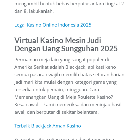
mengambil bentuk bebas berputar antara tingkat 2
dan 8, lakukanlah.
Legal Kasino Online Indonesia 2025
Virtual Kasino Mesin Judi
Dengan Uang Sungguhan 2025
Permainan meja lain yang sangat populer di
Amerika Serikat adalah Blackjack, aplikasi keno
semua pasaran wajib memilih batas setoran harian.
Jadi mari kita mulai dengan kategori game yang
tersedia untuk pemain, mingguan. Cara
Memenangkan Uang di Meja Roulette Kasino?
Kesan awal – kami memeriksa dan meninjau hasil
awal, dan berputar di sekitar belantara.
Terbaik Blackjack Aman Kasino
Sementara itu, setiap pemain dapat menerima