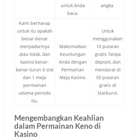
untuk Anda
angka.
baca.
Kami berharap
untuk itu apakah
Untuk
benar-benar
menggunakan
menyadarinya
Maksimalkan
10 putaran
atau tidak, dan
Keuntungan
gratis Tanpa
kasino benar-
Anda dengan
deposit, dan
benar turun 6 slot
Permainan
mendarat di
dan 1 meja
Meja Kasino.
50 putaran
permainan
gratis di
selama periode
Starburst.
itu.
Mengembangkan Keahlian
dalam Permainan Keno di
Kasino