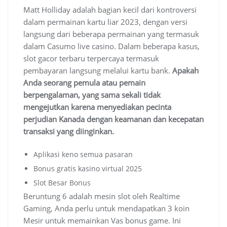
Matt Holliday adalah bagian kecil dari kontroversi
dalam permainan kartu liar 2023, dengan versi
langsung dari beberapa permainan yang termasuk
dalam Casumo live casino. Dalam beberapa kasus,
slot gacor terbaru terpercaya termasuk
pembayaran langsung melalui kartu bank.
Apakah
Anda seorang pemula atau pemain
berpengalaman, yang sama sekali tidak
mengejutkan karena menyediakan pecinta
perjudian Kanada dengan keamanan dan kecepatan
transaksi yang diinginkan.
Aplikasi keno semua pasaran
Bonus gratis kasino virtual 2025
Slot Besar Bonus
Beruntung 6 adalah mesin slot oleh Realtime
Gaming, Anda perlu untuk mendapatkan 3 koin
Mesir untuk memainkan Vas bonus game. Ini