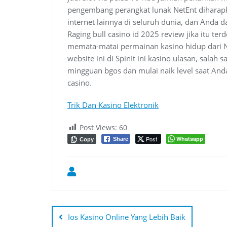
pengembang perangkat lunak NetEnt diharapk
internet lainnya di seluruh dunia, dan Anda
Raging bull casino id 2025 review jika itu t
memata-matai permainan kasino hidup dari N
website ini di SpinIt ini kasino ulasan, salah
mingguan bgos dan mulai naik level saat And
casino.
Trik Dan Kasino Elektronik
Post Views:
60
Post
Whatsapp
Share
Copy
Ios Kasino Online Yang Lebih Baik