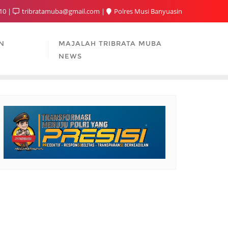
10
tribratamuba@gmail.com
Polres Musi Banyuasin
N
MAJALAH TRIBRATA MUBA
NEWS