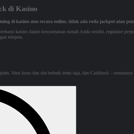
ck di Kasino
ng di kasino atas secara online, tidak ada roda jackpot atau pen
erbasis kasino dalam kenyamanan rumah Anda sendiri, regulator perjudia
ngan telepon.
atis. Situs keno dan slot terbaik tentu saja, dan Cashback – semuanya