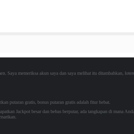
n. Saya memeriksa akun saya dan saya melihat itu ditambahkan, loter
an putaran gratis, bonus putaran gratis adalah fitur hebat.
apatkan Jackpot besar dan bebas berputar, ada tangkapan di mana Anda 
narikan.