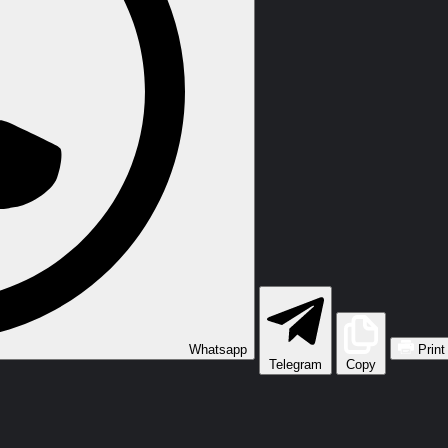
Whatsapp
Print
Telegram
Copy