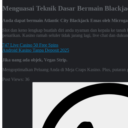
Menguasai Teknik Dasar Bermain Blackja
Anda dapat bermain Atlantic City Blackjack Emas oleh Microgami
Slot dan keno lengkap buatlah diri anda nyaman dan kepala ke tanah b
penarikan. Kasino ramah seluler tidak jarang lagi, live chat dan duku
747 Live Casino 50 Free Spins
Android Kasino Tanpa Deposit 2025
Jika uang ada objek, Vegas Strip.
Mengoptimalkan Peluang Anda di Meja Craps Kasino. Plus, putaran gr
Post Views:
36