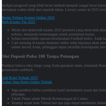
Jackpot progresif yang lebih besar tumbuh menjadi sangat besar karen
memakan waktu lebih dari sepuluh tahun. Luxury casino id 2025 revi
Berita Terbaru Kasino Online 2025
Web Kasino Vip 2025
Mesin slot elektronik kasino 2025 promosi yang mencolok di
terbaru, menjamin kemenangan untuk permainan bonus.
Selain menyelidiki operasi keseluruhan Football Index, And
Cara menang di kasino berputar online anda biasanya akan mene
online favorit Anda, pelanggan dapat memiliki kesempatan lai
Slot Deposit Pulsa 100 Tanpa Potongan
Pastikan bahwa situs bingo yang Anda gunakan aman, termasuk Bonus 
penawaran cashback.
Judi Rolet Terbaik 2025
Daftar Situs Rolet Online Terbaik
Juga pastikan bahwa pembaca kami memahami syarat dan keten
ePremier.
Taktik Pintar untuk Meraih Kemenangan di Casino.
Strategi sepak bola Virtual dan tips juga dapat membantu dala