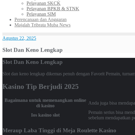
Pelayanan SKCK
Pelayanan BPKB & STNK
Pelayanan SIM
Perencanaan dan Anggaran
Majalah Tribrata Muba News
Agustus 22, 2025
Slot Dan Keno Lengkap
Slot Dan Keno Lengkap
Slot dan keno lengkap dikemas penuh dengan Favorit Pemain, turname
Kasino Tip Berjudi 2025
Bagaimana untuk memenangkan online
Anda juga bisa mendapatk
di kasino
Pemain serius bisa mend
Ios kasino slot
sebelum mendapatkan pe
Meraup Laba Tinggi di Meja Roulette Kasino